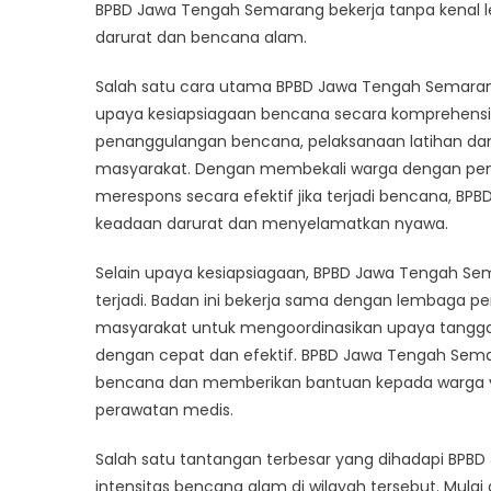
BPBD Jawa Tengah Semarang bekerja tanpa kenal 
i
darurat dan bencana alam.
Salah satu cara utama BPBD Jawa Tengah Semara
upaya kesiapsiagaan bencana secara komprehens
penanggulangan bencana, pelaksanaan latihan dan 
f
masyarakat. Dengan membekali warga dengan pen
merespons secara efektif jika terjadi bencana
keadaan darurat dan menyelamatkan nyawa.
Selain upaya kesiapsiagaan, BPBD Jawa Tengah Se
terjadi. Badan ini bekerja sama dengan lembaga p
masyarakat untuk mengoordinasikan upaya tangg
dengan cepat dan efektif. BPBD Jawa Tengah Sema
bencana dan memberikan bantuan kepada warga y
perawatan medis.
Salah satu tantangan terbesar yang dihadapi BPB
intensitas bencana alam di wilayah tersebut. Mulai