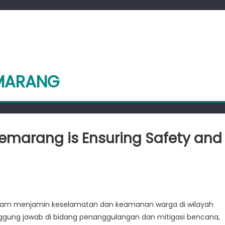
EMARANG
marang is Ensuring Safety and
on
How
BPBD
lam menjamin keselamatan dan keamanan warga di wilayah
Jawa
nggung jawab di bidang penanggulangan dan mitigasi bencana,
Tengah