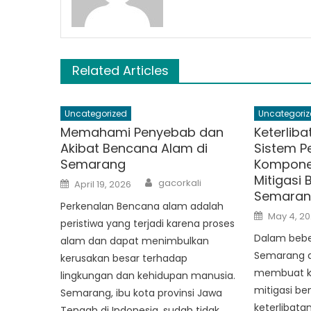
Related Articles
Uncategorized
Uncategoriz
Memahami Penyebab dan
Keterlib
Akibat Bencana Alam di
Sistem Pe
Semarang
Kompone
Mitigasi
Author
Posted
gacorkali
April 19, 2026
on
Semaran
Perkenalan Bencana alam adalah
Posted
May 4, 2
on
peristiwa yang terjadi karena proses
Dalam beber
alam dan dapat menimbulkan
Semarang di
kerusakan besar terhadap
membuat k
lingkungan dan kehidupan manusia.
mitigasi b
Semarang, ibu kota provinsi Jawa
keterlibata
Tengah di Indonesia, sudah tidak