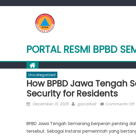
Skip
to
content
PORTAL RESMI BPBD S
Uncategorized
How BPBD Jawa Tengah Se
Security for Residents
Posted
Author
December 31, 2025
gacorkali
Comments Off
on
BPBD Jawa Tengah Semarang berperan penting da
tersebut. Sebagai instansi pemerintah yang berta