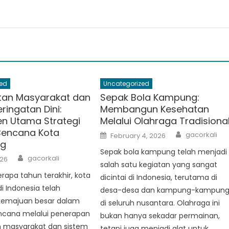
ed
Uncategorized
atan Masyarakat dan
Sepak Bola Kampung:
ringatan Dini:
Membangun Kesehatan
n Utama Strategi
Melalui Olahraga Tradisiona
 Bencana Kota
Author
Posted
gacorkali
February 4, 2026
on
g
Sepak bola kampung telah menjadi
Author
gacorkali
026
salah satu kegiatan yang sangat
apa tahun terakhir, kota
dicintai di Indonesia, terutama di
 Indonesia telah
desa-desa dan kampung-kampun
emajuan besar dalam
di seluruh nusantara. Olahraga ini
encana melalui penerapan
bukan hanya sekadar permainan,
n masyarakat dan sistem
tetapi juga menjadi alat untuk