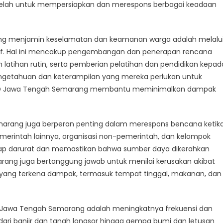
Semarang
lelah untuk mempersiapkan dan merespons berbagai keadaan
s
Ensuring
Safety
ng menjamin keselamatan dan keamanan warga adalah melalu
and
if. Hal ini mencakup pengembangan dan penerapan rencana
Security
latihan rutin, serta pemberian pelatihan dan pendidikan kepad
or
getahuan dan keterampilan yang mereka perlukan untuk
Residents
, BPBD Jawa Tengah Semarang membantu meminimalkan dampak
marang juga berperan penting dalam merespons bencana ketik
emerintah lainnya, organisasi non-pemerintah, dan kelompok
ap darurat dan memastikan bahwa sumber daya dikerahkan
rang juga bertanggung jawab untuk menilai kerusakan akibat
ang terkena dampak, termasuk tempat tinggal, makanan, dan
D Jawa Tengah Semarang adalah meningkatnya frekuensi dan
 dari banjir dan tanah longsor hingga gempa bumi dan letusan