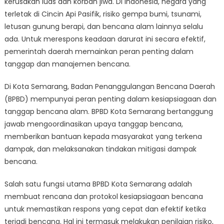
kerusakan luas dan korban jiwa. Di Indonesia, negara yang
Peran
BPBD
terletak di Cincin Api Pasifik, risiko gempa bumi, tsunami,
Kota
letusan gunung berapi, dan bencana alam lainnya selalu
Semarang
ada. Untuk merespons keadaan darurat ini secara efektif,
dalam
pemerintah daerah memainkan peran penting dalam
Respon
tanggap dan manajemen bencana.
dan
Penanggula
Di Kota Semarang, Badan Penanggulangan Bencana Daerah
Bencana
(BPBD) mempunyai peran penting dalam kesiapsiagaan dan
tanggap bencana alam. BPBD Kota Semarang bertanggung
jawab mengoordinasikan upaya tanggap bencana,
memberikan bantuan kepada masyarakat yang terkena
dampak, dan melaksanakan tindakan mitigasi dampak
bencana.
Salah satu fungsi utama BPBD Kota Semarang adalah
membuat rencana dan protokol kesiapsiagaan bencana
untuk memastikan respons yang cepat dan efektif ketika
terjadi bencana. Hal ini termasuk melakukan penilaian risiko,