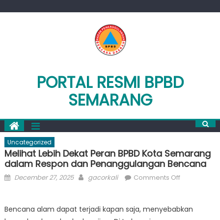
Skip
to
content
PORTAL RESMI BPBD
SEMARANG
Uncategorized
Melihat Lebih Dekat Peran BPBD Kota Semarang
dalam Respon dan Penanggulangan Bencana
Posted
Author
on
December 27, 2025
gacorkali
Comments Off
on
Melihat
Lebih
Bencana alam dapat terjadi kapan saja, menyebabkan
Dekat