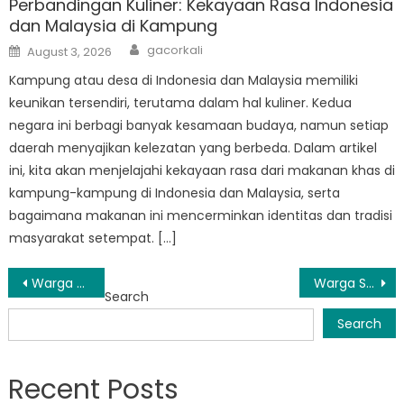
Perbandingan Kuliner: Kekayaan Rasa Indonesia
dan Malaysia di Kampung
Author
Posted
gacorkali
August 3, 2026
on
Kampung atau desa di Indonesia dan Malaysia memiliki
keunikan tersendiri, terutama dalam hal kuliner. Kedua
negara ini berbagi banyak kesamaan budaya, namun setiap
daerah menyajikan kelezatan yang berbeda. Dalam artikel
ini, kita akan menjelajahi kekayaan rasa dari makanan khas di
kampung-kampung di Indonesia dan Malaysia, serta
bagaimana makanan ini mencerminkan identitas dan tradisi
masyarakat setempat. […]
Post
Warga Semarang Sampaikan Kekhawatiran ke BPBD soal Kesiapsiagaan Bencana
Warga Semarang Diimbau Tetap Waspada BPBD Pantau Aktivitas Gunung Berapi
Search
navigation
Search
Recent Posts