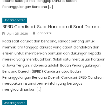
dikenal sebagai Pos Tanggap Darurat Badan
Penanggulangan Bencana […]
Uncategorized
BPBD Candisari: Suar Harapan di Saat Darurat
Author
Posted
gacorkali
April 25, 2026
on
Pada saat darurat dan bencana, sangat penting untuk
memiliki tim tanggap darurat yang dapat diandalkan dan
efisien untuk memberikan bantuan dan dukungan kepada
mereka yang membutuhkan. Salah satu mercusuar harapan
di Jawa Tengah, Indonesia adalah Badan Penanggulangan
Bencana Daerah (BPBD) Candisari, atau Badan
Penanggulangan Bencana Daerah Candisari. BPBD Candisari
merupakan instansi pemerintah yang bertugas
mengkoordinasikan […]
Uncategorized